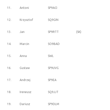
11.
Antoni
SP9ACI
12.
Krzysztof
SQ9GIN
13.
Jan
SP9RTT
(SK)
14.
Marcin
SO9BAD
15.
Anna
SWL
16.
Gustaw
SP9UVG
17.
Andrzej
SP9EA
18.
Ireneusz
SQ9JJT
19.
Dariusz
SP9DLM