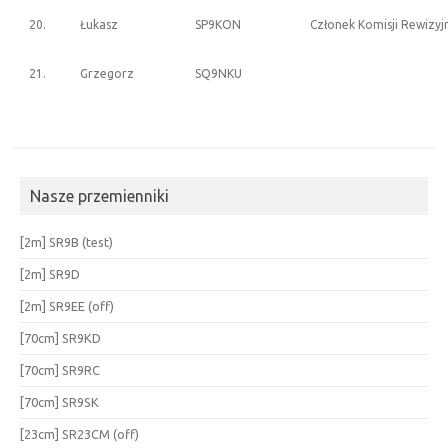
20.
Łukasz
SP9KON
Członek Komisji Rewizyj
21.
Grzegorz
SQ9NKU
Nasze przemienniki
[2m] SR9B (test)
[2m] SR9D
[2m] SR9EE (off)
[70cm] SR9KD
[70cm] SR9RC
[70cm] SR9SK
[23cm] SR23CM (off)