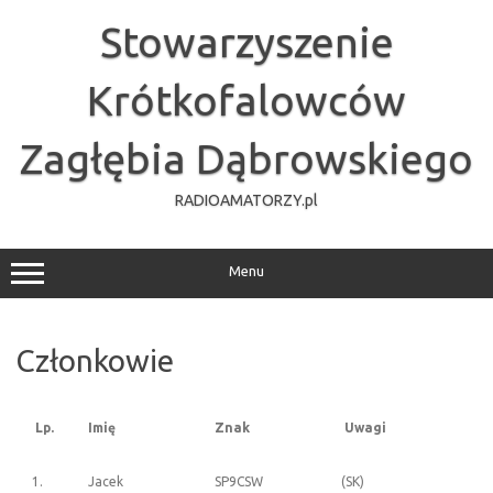
Przejdź
do
Stowarzyszenie
treści
Krótkofalowców
Zagłębia Dąbrowskiego
RADIOAMATORZY.pl
Menu
Członkowie
Lp.
Imię
Znak
Uwagi
1.
Jacek
SP9CSW
(SK)