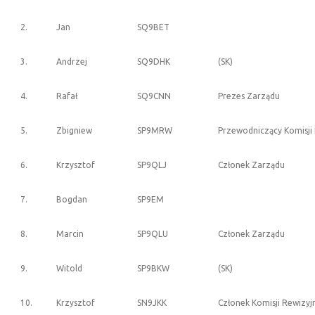
2.
Jan
SQ9BET
3.
Andrzej
SQ9DHK
(SK)
4.
Rafał
SQ9CNN
Prezes Zarządu
5.
Zbigniew
SP9MRW
Przewodniczący Komisji 
6.
Krzysztof
SP9QLJ
Członek Zarządu
7.
Bogdan
SP9EM
8.
Marcin
SP9QLU
Członek Zarządu
9.
Witold
SP9BKW
(SK)
10.
Krzysztof
SN9JKK
Członek Komisji Rewizyj