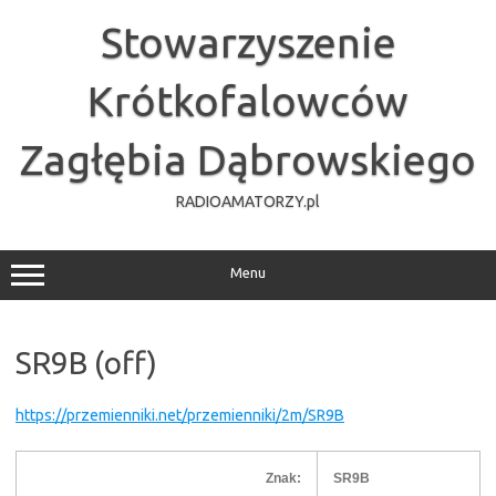
Przejdź
do
Stowarzyszenie
treści
Krótkofalowców
Zagłębia Dąbrowskiego
RADIOAMATORZY.pl
Menu
SR9B (off)
https://przemienniki.net/przemienniki/2m/SR9B
Znak:
SR9B