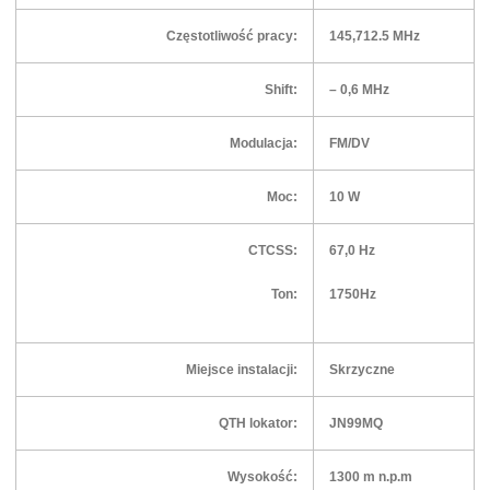
Częstotliwość pracy:
145,712.5 MHz
Shift:
– 0,6 MHz
Modulacja:
FM/DV
Moc:
10 W
CTCSS:
67,0 Hz
Ton:
1750Hz
Miejsce instalacji:
Skrzyczne
QTH lokator:
JN99MQ
Wysokość:
1300 m n.p.m