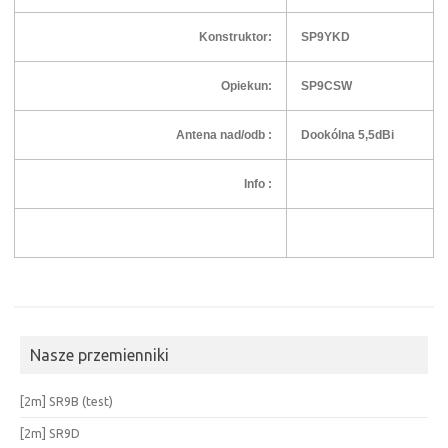
Konstruktor:
SP9YKD
Opiekun:
SP9CSW
Antena nad/odb :
Dookólna 5,5dBi
Info :
Nasze przemienniki
[2m] SR9B (test)
[2m] SR9D