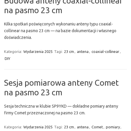
Budowa anteny coaxial-collinear
na pasmo 23 cm
Kilka spotkań poświęconych wykonaniu anteny typu coaxial-
collinear na pasmo 23 cm — na bazie dokumentacji i własnego
doświadczenia.
Kategoria:
Wydarzenia 2025
Tagi:
23 cm
,
antena
,
coaxial-collinear
,
DIY
Sesja pomiarowa anteny Comet
na pasmo 23 cm
Sesja techniczna w klubie SP9YKD — dokładne pomiary anteny
firmy Comet przeznaczonej na pasmo 23 cm.
Kategoria:
Wydarzenia 2025
Tagi:
23 cm
,
antena
,
Comet
,
pomiary
,