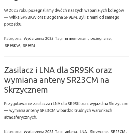
W 2025 roku pożegnaliśmy dwóch naszych wspaniałych kolegów
— Witka SP9BKW oraz Bogdana SP9EM. Byli z nami od samego
początku.
Kategoria:
Wydarzenia 2025
Tagi:
in memoriam
,
pożegnanie
,
SP9BKW
,
SP9EM
Zasilacz i LNA dla SR9SK oraz
wymiana anteny SR23CM na
Skrzycznem
Przygotowanie zasilacza i LNA dla SR9SK oraz wyjazd na Skrzyczne
— wymiana anteny SR23CM w bardzo trudnych warunkach
atmosferycznych.
Kategoria:
Wydarzenia 2025
Tagi:
antena
,
LNA
,
Skrzyczne
,
SR23CM
,