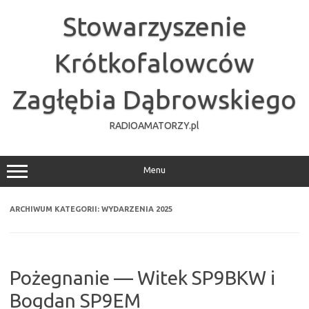
Przejdź
do
Stowarzyszenie
treści
Krótkofalowców
Zagłębia Dąbrowskiego
RADIOAMATORZY.pl
Menu
ARCHIWUM KATEGORII:
WYDARZENIA 2025
Pożegnanie — Witek SP9BKW i
Bogdan SP9EM