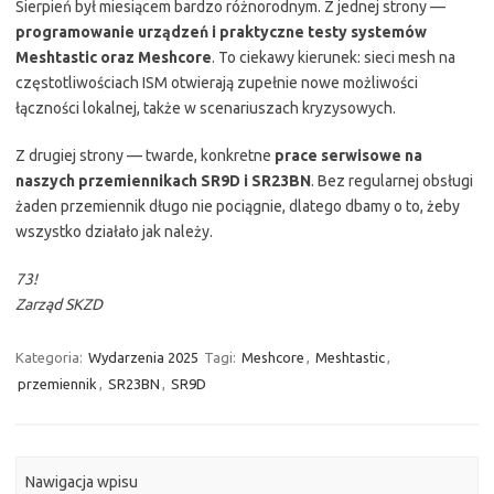
Sierpień był miesiącem bardzo różnorodnym. Z jednej strony —
programowanie urządzeń i praktyczne testy systemów
Meshtastic oraz Meshcore
. To ciekawy kierunek: sieci mesh na
częstotliwościach ISM otwierają zupełnie nowe możliwości
łączności lokalnej, także w scenariuszach kryzysowych.
Z drugiej strony — twarde, konkretne
prace serwisowe na
naszych przemiennikach SR9D i SR23BN
. Bez regularnej obsługi
żaden przemiennik długo nie pociągnie, dlatego dbamy o to, żeby
wszystko działało jak należy.
73!
Zarząd SKZD
Kategoria:
Wydarzenia 2025
Tagi:
Meshcore
,
Meshtastic
,
przemiennik
,
SR23BN
,
SR9D
Nawigacja wpisu