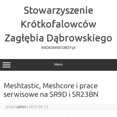
Przejdź
do
Stowarzyszenie
treści
Krótkofalowców
Zagłębia Dąbrowskiego
RADIOAMATORZY.pl
Menu
Meshtastic, Meshcore i prace
serwisowe na SR9D i SR23BN
przez
admin
|
2025-08-25