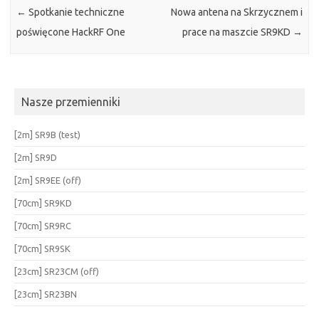
←
Spotkanie techniczne
Nowa antena na Skrzycznem i
poświęcone HackRF One
prace na maszcie SR9KD
→
Nasze przemienniki
[2m] SR9B (test)
[2m] SR9D
[2m] SR9EE (off)
[70cm] SR9KD
[70cm] SR9RC
[70cm] SR9SK
[23cm] SR23CM (off)
[23cm] SR23BN