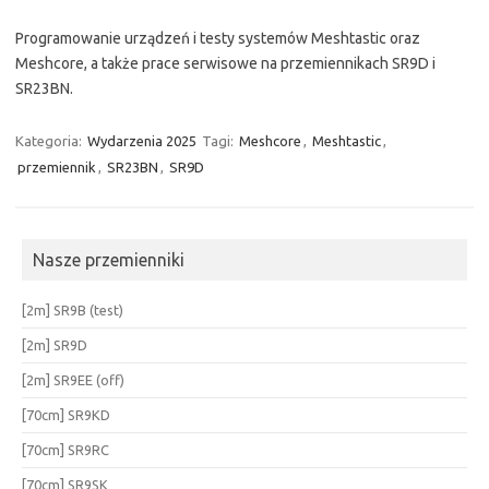
Programowanie urządzeń i testy systemów Meshtastic oraz
Meshcore, a także prace serwisowe na przemiennikach SR9D i
SR23BN.
Kategoria:
Wydarzenia 2025
Tagi:
Meshcore
,
Meshtastic
,
przemiennik
,
SR23BN
,
SR9D
Nasze przemienniki
[2m] SR9B (test)
[2m] SR9D
[2m] SR9EE (off)
[70cm] SR9KD
[70cm] SR9RC
[70cm] SR9SK