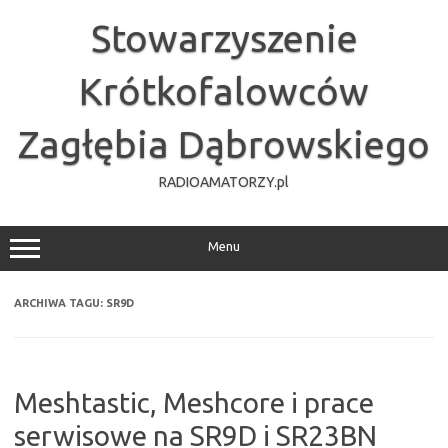
Przejdź
do
Stowarzyszenie
treści
Krótkofalowców
Zagłębia Dąbrowskiego
RADIOAMATORZY.pl
Menu
ARCHIWA TAGU:
SR9D
Meshtastic, Meshcore i prace
serwisowe na SR9D i SR23BN